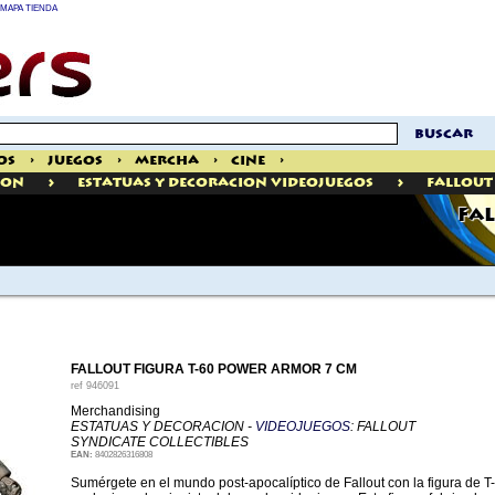
MAPA TIENDA
buscar
os
>
Juegos
>
Mercha
>
Cine
>
>
>
ION
Estatuas Y Decoracion Videojuegos
Fallout
FAL
FALLOUT FIGURA T-60 POWER ARMOR 7 CM
ref
946091
Merchandising
ESTATUAS Y DECORACION -
VIDEOJUEGOS
: FALLOUT
SYNDICATE COLLECTIBLES
EAN:
8402826316808
Sumérgete en el mundo post-apocalíptico de Fallout con la figura de 