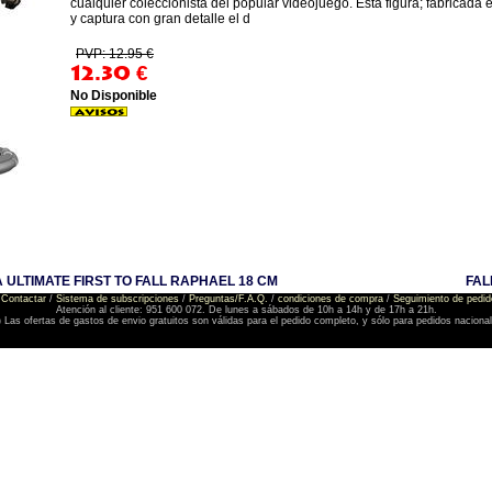
cualquier coleccionista del popular videojuego. Esta figura; fabrica
y captura con gran detalle el d
PVP: 12.95 €
12.30
€
No Disponible
 ULTIMATE FIRST TO FALL RAPHAEL 18 CM
FAL
Contactar
/
Sistema de subscripciones
/
Preguntas/F.A.Q.
/
condiciones de compra
/
Seguimiento de pedid
Atención al cliente: 951 600 072. De lunes a sábados de 10h a 14h y de 17h a 21h.
) Las ofertas de gastos de envio gratuitos son válidas para el pedido completo, y sólo para pedidos naciona