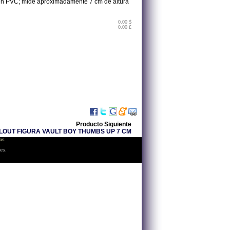
da en PVC; mide aproximadamente 7 cm de altura
0.00 $
0.00 £
Producto Siguiente
LOUT FIGURA VAULT BOY THUMBS UP 7 CM
os
les.