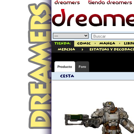
Tienda:
Comic
>
Manga
>
Libr
>
mercha
ESTATUAS Y DECORAC
Producto
Foro
Cesta