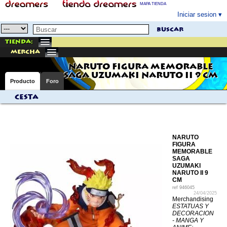
MAPA TIENDA
Iniciar sesion
buscar
Tienda:
mercha
NARUTO FIGURA MEMORABLE
SAGA UZUMAKI NARUTO II 9 CM
Producto
Foro
Cesta
NARUTO
FIGURA
MEMORABLE
SAGA
UZUMAKI
NARUTO II 9
CM
ref
946045
24/04/2025
Merchandising
ESTATUAS Y
DECORACION
- MANGA Y