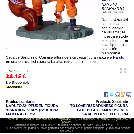
ANIME:
NARUTO
BANPRESTO
EAN:
4983164286649
Naruto
Uzumaki
; en su modo
con el chakra
de Kurama; se
muestra en todo
su esplendor en
esta figura de la
colección
Memorable
Saga de Banpresto. Con una altura de 9 cm; esta figura captura a
Naruto
en una postura lista para la batalla; rodeado de llamas de
0.00 $
PVP: 35.95 €
0.00 £
34.15
€
No Disponible
Producto anterior
Producto Siguiente
NARUTO SHIPPUDEN FIGURA
TO LOVE RU DARKNESS FIGURA
VIBRATION STARS (B:UCHIHA
GLITTER & GLAMOURS LALA
MADARA) 13 CM
SATALIN DEVILUKE 23 CM
Contactar
/
Sistema de subscripciones
/
Preguntas/F.A.Q.
/
condiciones de compra
/
Seguimiento de
pedidos
Atención al cliente: 951 600 072. De lunes a sábados de 10h a 14h y de 17h a 21h.
(**) Las ofertas de gastos de envio gratuitos son válidas para el pedido completo, y sólo para pedidos
nacionales.