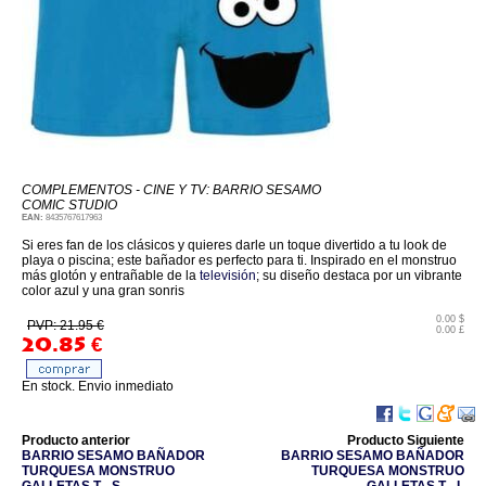
COMPLEMENTOS - CINE Y TV: BARRIO SESAMO
COMIC STUDIO
EAN:
8435767617963
Si eres fan de los clásicos y quieres darle un toque divertido a tu look de
playa o piscina; este bañador es perfecto para ti. Inspirado en el monstruo
más glotón y entrañable de la
televisión
; su diseño destaca por un vibrante
color azul y una gran sonris
0.00 $
PVP: 21.95 €
0.00 £
20.85
€
En stock. Envio inmediato
Producto anterior
Producto Siguiente
BARRIO SESAMO BAÑADOR
BARRIO SESAMO BAÑADOR
TURQUESA MONSTRUO
TURQUESA MONSTRUO