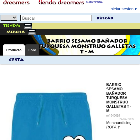
MAPA TIENDA
Iniciar sesion
buscar
Tienda:
mercha
BARRIO SESAMO BAÑADOR
TURQUESA MONSTRUO GALLETAS
Producto
Foro
T - M
Cesta
BARRIO
SESAMO
BAÑADOR
TURQUESA
MONSTRUO
GALLETAS T -
M
ref
946019
24/04/2025
Merchandising
ROPA Y