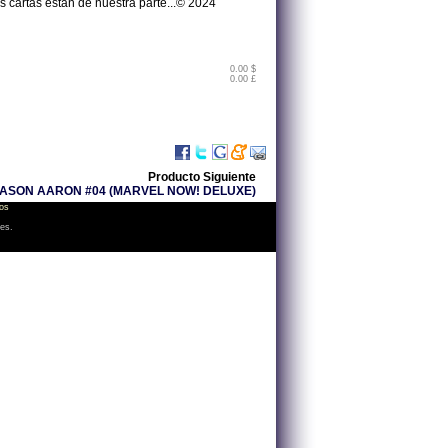
 cartas están de nuestra parte...© 2024
0.00 $
0.00 £
Producto Siguiente
ASON AARON #04 (MARVEL NOW! DELUXE)
os
les.