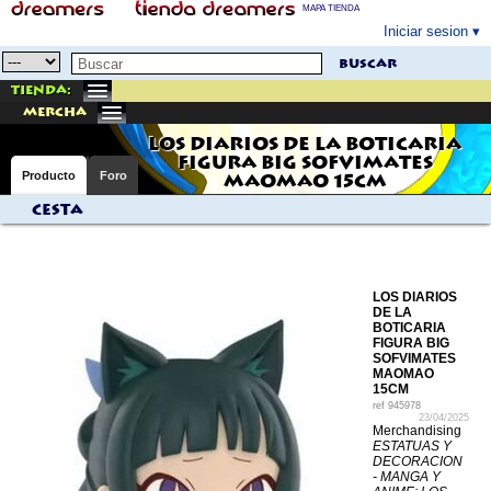
MAPA TIENDA
Iniciar sesion
buscar
Tienda:
mercha
LOS DIARIOS DE LA BOTICARIA
FIGURA BIG SOFVIMATES
Producto
Foro
MAOMAO 15CM
Cesta
LOS DIARIOS
DE LA
BOTICARIA
FIGURA BIG
SOFVIMATES
MAOMAO
15CM
ref
945978
23/04/2025
Merchandising
ESTATUAS Y
DECORACION
- MANGA Y