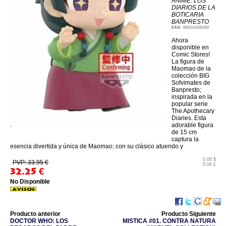
ANIME: LOS
DIARIOS DE LA
BOTICARIA
BANPRESTO
EAN:
4983164285468
Ahora
disponible en
Comic Stores!
La figura de
Maomao de la
colección BIG
Sofvimates de
Banpresto;
inspirada en la
popular serie
The Apothecary
Diaries. Esta
adorable figura
de 15 cm
captura la
esencia divertida y única de Maomao; con su clásico atuendo y
0.00 $
PVP: 33.95 €
0.00 £
32.25
€
No Disponible
Producto anterior
Producto Siguiente
DOCTOR WHO: LOS
MISTICA #01. CONTRA NATURA