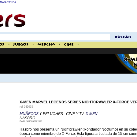
MAPA TIENDA
buscar
os
>
Juegos
>
Mercha
>
Cine
>
X-M
N
X-MEN MARVEL LEGENDS SERIES NIGHTCRAWLER X-FORCE VER
ref
945935
MUÑECOS
Y PELUCHES - CINE Y TV:
X-MEN
HASBRO
EAN:
5010996282897
Hasbro nos presenta un Nightcrawler (Rondador Nocturno) en su colec
época como miembro de X-Force. Esta figura articulada de 15 cm cuent