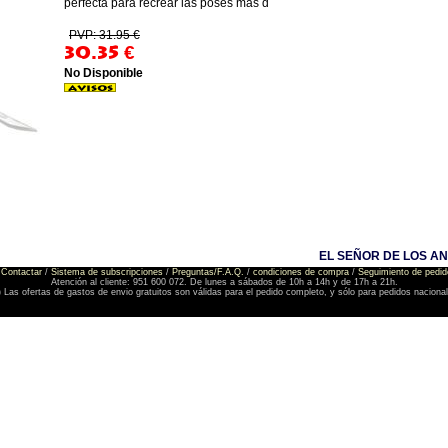
perfecta para recrear las poses más d
PVP: 31.95 €
30.35
€
No Disponible
EL SEÑOR DE LOS AN
Contactar
/
Sistema de subscripciones
/
Preguntas/F.A.Q.
/
condiciones de compra
/
Seguimiento de pedid
Atención al cliente: 951 600 072. De lunes a sábados de 10h a 14h y de 17h a 21h.
) Las ofertas de gastos de envio gratuitos son válidas para el pedido completo, y sólo para pedidos naciona