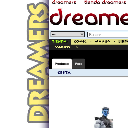
Tienda:
Comic
>
Manga
>
Libr
>
varios
Producto
Foro
Cesta