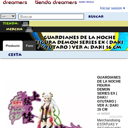
MAPA TIENDA
Iniciar sesion
buscar
Tienda:
mercha
GUARDIANES DE LA NOCHE
FIGURA DEMON SERIES EX ( DAKI
Producto
Foro
/ GYUTARO ) VER A: DAKI 16 CM
Cesta
GUARDIANES
DE LA NOCHE
FIGURA
DEMON
SERIES EX (
DAKI /
GYUTARO )
VER A: DAKI
16 CM
ref
945928
23/04/2025
Merchandising
ESTATUAS Y