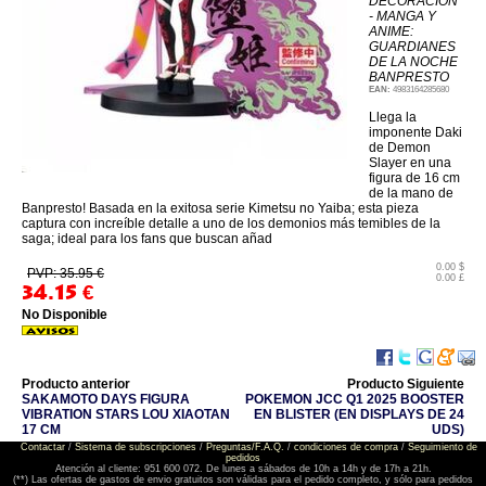
DECORACION
- MANGA Y
ANIME:
GUARDIANES
DE LA NOCHE
BANPRESTO
EAN:
4983164285680
Llega la
imponente Daki
de Demon
Slayer en una
figura de 16 cm
de la mano de
Banpresto! Basada en la exitosa serie Kimetsu no Yaiba; esta pieza
captura con increíble detalle a uno de los demonios más temibles de la
saga; ideal para los fans que buscan añad
0.00 $
PVP: 35.95 €
0.00 £
34.15
€
No Disponible
Producto anterior
Producto Siguiente
SAKAMOTO DAYS FIGURA
POKEMON JCC Q1 2025 BOOSTER
VIBRATION STARS LOU XIAOTAN
EN BLISTER (EN DISPLAYS DE 24
17 CM
UDS)
Contactar
/
Sistema de subscripciones
/
Preguntas/F.A.Q.
/
condiciones de compra
/
Seguimiento de
pedidos
Atención al cliente: 951 600 072. De lunes a sábados de 10h a 14h y de 17h a 21h.
(**) Las ofertas de gastos de envio gratuitos son válidas para el pedido completo, y sólo para pedidos