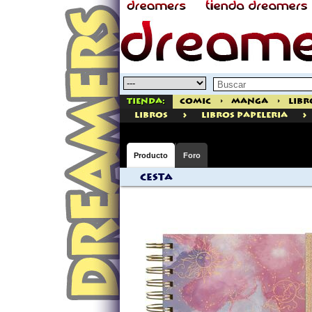
Tienda:
Comic
>
Manga
>
Libr
>
>
libros
Libros Papeleria
Producto
Foro
Cesta