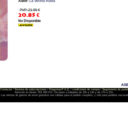
Autor:
La Vecina Rubia
PVP: 21.95 €
20.85
€
No Disponible
AGE
Contactar
/
Sistema de subscripciones
/
Preguntas/F.A.Q.
/
condiciones de compra
/
Seguimiento de pedid
Atención al cliente: 951 600 072. De lunes a sábados de 10h a 14h y de 17h a 21h.
) Las ofertas de gastos de envio gratuitos son válidas para el pedido completo, y sólo para pedidos naciona