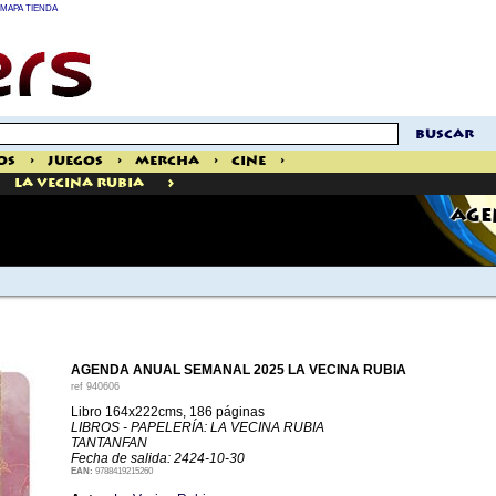
MAPA TIENDA
buscar
os
>
Juegos
>
Mercha
>
Cine
>
>
La Vecina Rubia
AGE
AGENDA ANUAL SEMANAL 2025 LA VECINA RUBIA
ref
940606
Libro 164x222cms, 186 páginas
LIBROS - PAPELERÍA: LA VECINA RUBIA
TANTANFAN
Fecha de salida: 2424-10-30
EAN:
9788419215260