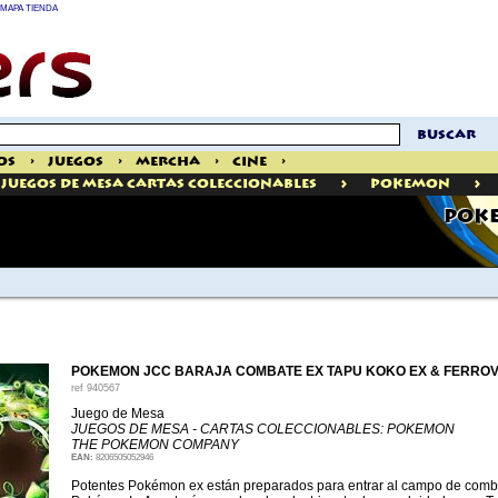
MAPA TIENDA
buscar
os
>
Juegos
>
Mercha
>
Cine
>
>
>
Juegos De Mesa Cartas Coleccionables
Pokemon
POKE
POKEMON JCC BARAJA COMBATE EX TAPU KOKO EX & FERRO
ref
940567
Juego de Mesa
JUEGOS DE MESA - CARTAS COLECCIONABLES: POKEMON
THE POKEMON COMPANY
EAN:
8206505052946
Potentes Pokémon ex están preparados para entrar al campo de comb