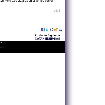
u Koko ex o viajarás en el tiempo con el
0.00 $
0.00 £
Producto Siguiente
CATAN ENERGÍAS
os
les.