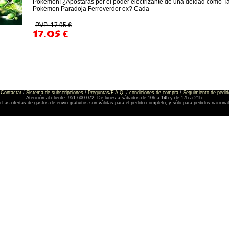
Pokémon! ¿Apostarás por el poder electrizante de una deidad como Tap
Pokémon Paradoja Ferroverdor ex? Cada
PVP: 17.95 €
17.05
€
Contactar
/
Sistema de subscripciones
/
Preguntas/F.A.Q.
/
condiciones de compra
/
Seguimiento de pedid
Atención al cliente: 951 600 072. De lunes a sábados de 10h a 14h y de 17h a 21h.
) Las ofertas de gastos de envio gratuitos son válidas para el pedido completo, y sólo para pedidos naciona