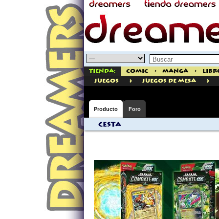
Tienda:
Comic
>
Manga
>
Libr
>
>
juegos
Juegos de Mesa
Producto
Foro
Cesta