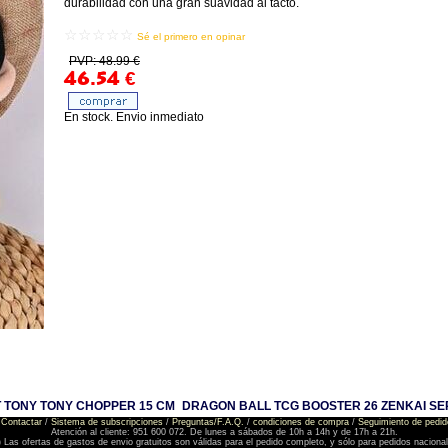
durabilidad con una gran suavidad al tacto.
☆☆☆☆☆
Sé el primero en opinar
PVP: 48.99 €
46.54
€
En stock. Envio inmediato
 TONY TONY CHOPPER 15 CM
DRAGON BALL TCG BOOSTER 26 ZENKAI SER
Contactar
/
Sistema de subscripciones
/
Preguntas/F.A.Q.
/
condiciones de compra
/
Seguimiento de pedid
Atención al cliente: 951 600 072. De lunes a sábados de 10h a 14h y de 17h a 21h.
) Las ofertas de gastos de envio gratuitos son válidas para el pedido completo, y sólo para pedidos naciona