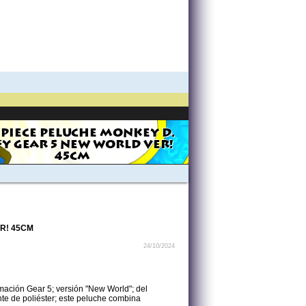
 PIECE PELUCHE MONKEY D.
FY GEAR 5 NEW WORLD VER!
45CM
R! 45CM
24/10/2024
mación Gear 5; versión "New World"; del
e de poliéster; este peluche combina