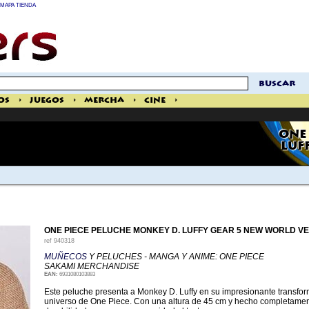
MAPA TIENDA
buscar
os
>
Juegos
>
Mercha
>
Cine
>
ONE
LUF
ONE PIECE PELUCHE MONKEY D. LUFFY GEAR 5 NEW WORLD VE
ref
940318
MUÑECOS
Y PELUCHES - MANGA Y ANIME: ONE PIECE
SAKAMI MERCHANDISE
EAN:
6931080103883
Este peluche presenta a Monkey D. Luffy en su impresionante transfor
universo de One Piece. Con una altura de 45 cm y hecho completament