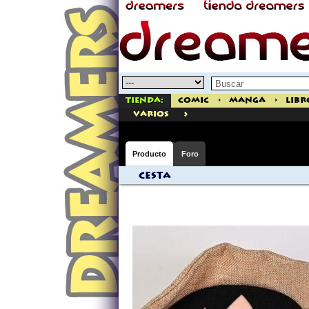
Tienda:
Comic
>
Manga
>
Libr
>
varios
Producto
Foro
Cesta