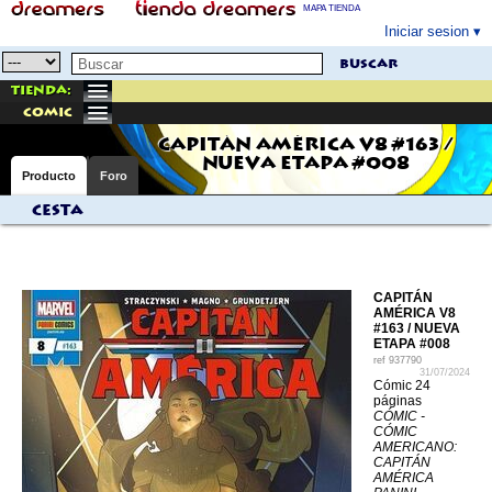
MAPA TIENDA
Iniciar sesion
buscar
Tienda:
comic
CAPITÁN AMÉRICA V8 #163 /
NUEVA ETAPA #008
Producto
Foro
Cesta
CAPITÁN
AMÉRICA V8
#163 / NUEVA
ETAPA #008
ref
937790
31/07/2024
Cómic 24
páginas
CÓMIC -
CÓMIC
AMERICANO:
CAPITÁN
AMÉRICA