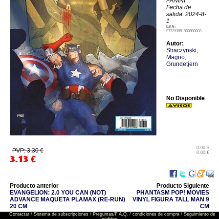
PANINI
Fecha de
salida: 2024-8-
1
EAN:
977293851900800008
Autor:
Straczynski
,
Magno
,
Grundetjern
No Disponible
0.00 $
PVP: 3.30 €
0.00 £
3.13
€
Producto anterior
Producto Siguiente
EVANGELION: 2.0 YOU CAN (NOT)
PHANTASM POP! MOVIES
ADVANCE MAQUETA PLAMAX (RE-RUN)
VINYL FIGURA TALL MAN 9
20 CM
CM
Contactar
/
Sistema de subscripciones
/
Preguntas/F.A.Q.
/
condiciones de compra
/
Seguimiento de