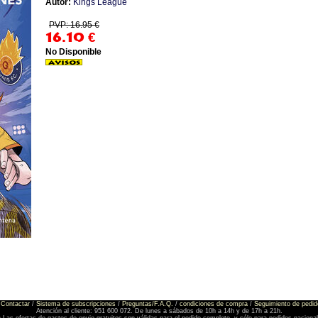
Autor:
Kings League
PVP: 16.95 €
16.10
€
No Disponible
Contactar
/
Sistema de subscripciones
/
Preguntas/F.A.Q.
/
condiciones de compra
/
Seguimiento de pedid
Atención al cliente: 951 600 072. De lunes a sábados de 10h a 14h y de 17h a 21h.