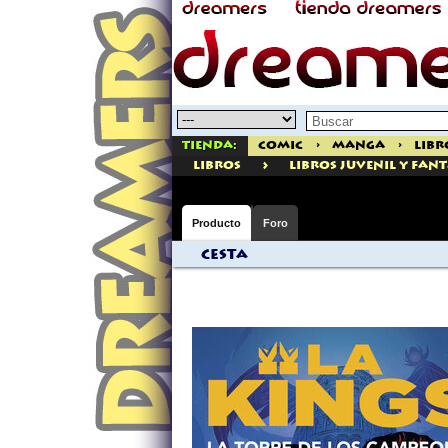
Tienda:
Comic
>
Manga
>
Libr
>
libros
Libros Juvenil Y Fan
Producto
Foro
Cesta