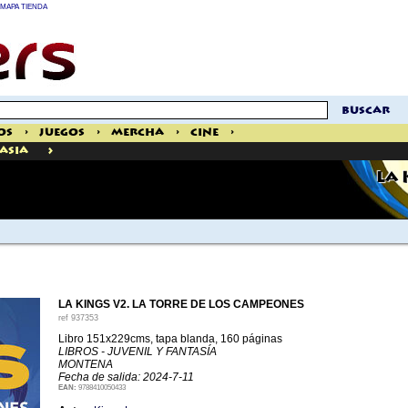
MAPA TIENDA
buscar
os
>
Juegos
>
Mercha
>
Cine
>
>
tasia
LA 
LA KINGS V2. LA TORRE DE LOS CAMPEONES
ref
937353
Libro 151x229cms, tapa blanda, 160 páginas
LIBROS - JUVENIL Y FANTASÍA
MONTENA
Fecha de salida: 2024-7-11
EAN:
9788410050433