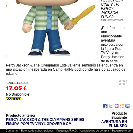
PELUCHES -
CINE Y TV:
PERCY
JACKSON
FUNKO
EAN:
8896987606074
¡Embárcate en
una
emocionante
aventura
mitológica con
la figura Pop!
TV Vinyl de
Percy Jackson
de la serie
Percy Jackson & The Olympians! Este valiente semidiós se encuentra en
una situación inesperada en Camp Half-Blood; donde ha sido acusado de
robar el
0.00 $
PVP: 17.95 €
0.00 £
17.05
€
No Disponible
Producto
Producto anterior
Siguiente
PERCY JACKSON & THE OLYMPIANS SERIES
AVENTURA EN
FIGURA POP! TV VINYL GROVER 9 CM
EL MUSEO
Contactar
/
Sistema de subscripciones
/
Preguntas/F.A.Q.
/
condiciones de compra
/
Seguimiento de