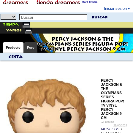
MAPA TIENDA
Iniciar sesion
buscar
Tienda:
varios
PERCY JACKSON & THE
OLYMPIANS SERIES FIGURA POP!
Producto
Foro
TV VINYL PERCY JACKSON 9 CM
Cesta
PERCY
JACKSON &
THE
OLYMPIANS
SERIES
FIGURA POP!
TV VINYL
PERCY
JACKSON 9
CM
ref
936563
21/06/2024
MUÑECOS
Y