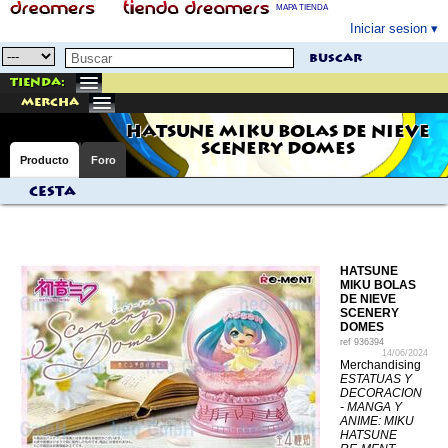
MAPA TIENDA
Iniciar sesion
buscar
Tienda:
mercha
HATSUNE MIKU BOLAS DE NIEVE
SCENERY DOMES
Producto
Foro
Cesta
HATSUNE
MIKU BOLAS
DE NIEVE
SCENERY
DOMES
ref
936394
14/06/2024
Merchandising
ESTATUAS Y
DECORACION
- MANGA Y
ANIME: MIKU
HATSUNE