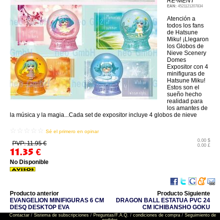
RE-MENT
EAN:
4521121207834
Atención a
todos los fans
de Hatsune
Miku! ¡Llegaron
los Globos de
Nieve Scenery
Domes
Expositor con 4
minifiguras de
Hatsune Miku!
Estos son el
sueño hecho
realidad para
los amantes de
la música y la magia...Cada set de expositor incluye 4 globos de nieve
☆☆☆☆☆
Sé el primero en opinar
0.00 $
PVP: 11.95 €
0.00 £
11.35
€
No Disponible
Producto anterior
Producto Siguiente
EVANGELION MINIFIGURAS 6 CM
DRAGON BALL ESTATUA PVC 24
DESQ DESKTOP EVA
CM ICHIBANSHO GOKU
Contactar
/
Sistema de subscripciones
/
Preguntas/F.A.Q.
/
condiciones de compra
/
Seguimiento de