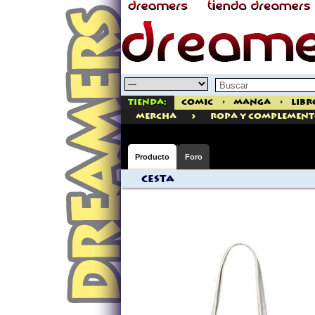
Tienda:
Comic
>
Manga
>
Libr
>
mercha
ROPA Y COMPLEMENT
Producto
Foro
Cesta