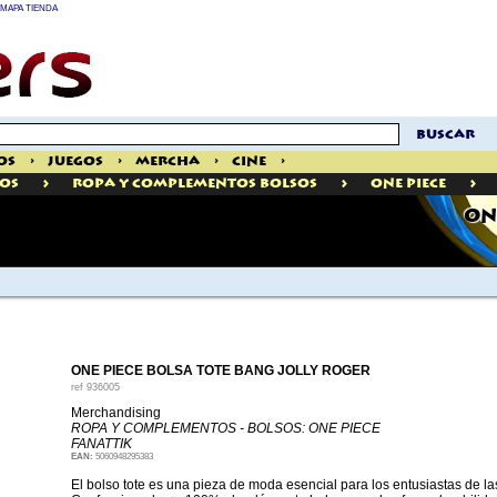
MAPA TIENDA
buscar
os
>
Juegos
>
Mercha
>
Cine
>
>
>
>
OS
Ropa Y Complementos Bolsos
One Piece
ON
ONE PIECE BOLSA TOTE BANG JOLLY ROGER
ref
936005
Merchandising
ROPA Y COMPLEMENTOS - BOLSOS: ONE PIECE
FANATTIK
EAN:
5060948295383
El bolso tote es una pieza de moda esencial para los entusiastas de las