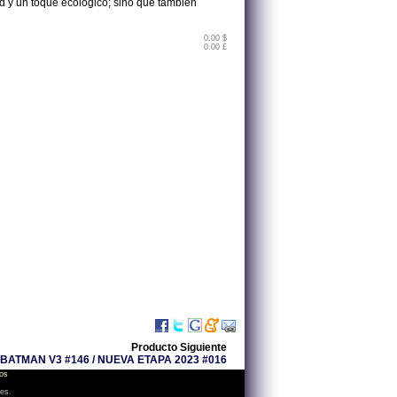
d y un toque ecológico; sino que también
0.00 $
0.00 £
Producto Siguiente
BATMAN V3 #146 / NUEVA ETAPA 2023 #016
os
les.