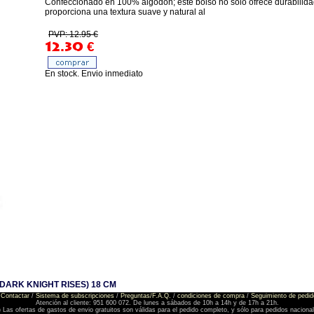
Confeccionado en 100% algodón; este bolso no solo ofrece durabilida
proporciona una textura suave y natural al
PVP: 12.95 €
12.30
€
En stock. Envio inmediato
DARK KNIGHT RISES) 18 CM
Contactar
/
Sistema de subscripciones
/
Preguntas/F.A.Q.
/
condiciones de compra
/
Seguimiento de pedid
Atención al cliente: 951 600 072. De lunes a sábados de 10h a 14h y de 17h a 21h.
) Las ofertas de gastos de envio gratuitos son válidas para el pedido completo, y sólo para pedidos naciona