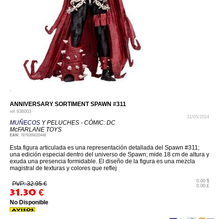
ANNIVERSARY SORTIMENT SPAWN #311
ref
936003
31/05/2024
MUÑECOS
Y PELUCHES - CÓMIC: DC
McFARLANE TOYS
EAN:
7879269020448
Esta figura articulada es una representación detallada del Spawn #311;
una edición especial dentro del universo de Spawn; mide 18 cm de altura y
exuda una presencia formidable. El diseño de la figura es una mezcla
magistral de texturas y colores que reflej
0.00 $
PVP: 32.95 €
0.00 £
31.30
€
No Disponible