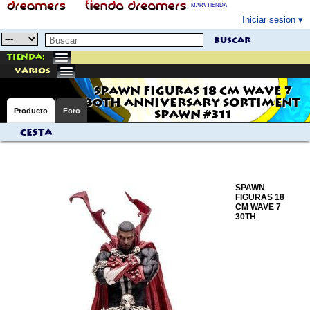
MAPA TIENDA
Iniciar sesion
buscar
Tienda:
varios
SPAWN FIGURAS 18 CM WAVE 7
30TH ANNIVERSARY SORTIMENT
Producto
Foro
SPAWN #311
Cesta
SPAWN
FIGURAS 18
CM WAVE 7
30TH