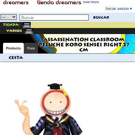
MAPA TIENDA
Iniciar sesion
buscar
Tienda:
varios
ASSASSINATION CLASSROOM
PELUCHE KORO SENSEI RIGHT 27
Producto
Foro
CM
Cesta