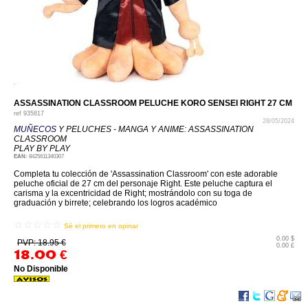
ASSASSINATION CLASSROOM PELUCHE KORO SENSEI RIGHT 27 CM
ref
935817
28/05/2024
MUÑECOS
Y PELUCHES - MANGA Y ANIME: ASSASSINATION
CLASSROOM
PLAY BY PLAY
EAN:
8425611340307
Completa tu colección de 'Assassination Classroom' con este adorable
peluche oficial de 27 cm del personaje Right. Este peluche captura el
carisma y la excentricidad de Right; mostrándolo con su toga de
graduación y birrete; celebrando los logros académico
☆☆☆☆☆
Sé el primero en opinar
0.00 $
PVP: 18.95 €
0.00 £
18.00
€
No Disponible