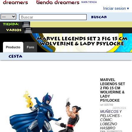
MAPA TIENDA
Iniciar sesion
buscar
Tienda:
varios
MARVEL LEGENDS SET 2 FIG 15 CM
WOLVERINE & LADY PSYLOCKE
Producto
Foro
Cesta
MARVEL
LEGENDS SET
2 FIG 15 CM
WOLVERINE &
LADY
PSYLOCKE
ref
935769
24/05/2024
MUÑECOS
Y
PELUCHES -
CÓMIC:
LOBEZNO
HASBRO
EAN:
5010996202123