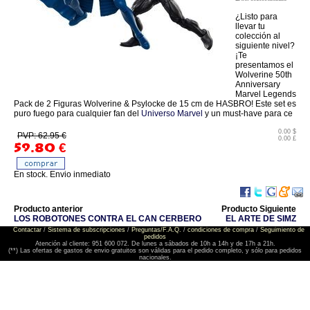
¿Listo para
llevar tu
colección al
siguiente nivel?
¡Te
presentamos el
Wolverine 50th
Anniversary
Marvel Legends
Pack de 2 Figuras Wolverine & Psylocke de 15 cm de HASBRO! Este set es
puro fuego para cualquier fan del
Universo Marvel
y un must-have para ce
0.00 $
PVP: 62.95 €
0.00 £
59.80
€
En stock. Envio inmediato
Producto anterior
Producto Siguiente
LOS ROBOTONES CONTRA EL CAN CERBERO
EL ARTE DE SIMZ
Contactar
/
Sistema de subscripciones
/
Preguntas/F.A.Q.
/
condiciones de compra
/
Seguimiento de
pedidos
Atención al cliente: 951 600 072. De lunes a sábados de 10h a 14h y de 17h a 21h.
(**) Las ofertas de gastos de envio gratuitos son válidas para el pedido completo, y sólo para pedidos
nacionales.