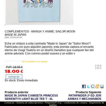
COMPLEMENTOS - MANGA Y ANIME: SAILOR MOON
MADE IN JAPAN
EAN:
6893581087690
Echa un vistazo a esta camiseta "Made in Japan" de "Sailor Moon"!
Fabricada con puro algodón japonés; esta prenda captura el encanto
eterno de Usagi Tsukino en un diseño llamativo que cualquier fan del
anime adorará. Con colores pastel suaves y un estilo v
☆☆☆☆☆
Sé el primero en opinar
0.00 $
PVP: 18.95 €
0.00 £
18.00
€
En stock. Envio inmediato
Producto anterior
Producto Siguiente
MADE IN JAPAN CAMISETA PRINCESS
PATHFINDER 2ª ED JDR
SERENITY® LIGHT BLUE TEE T - XL
ARMAS Y MECANISMOS
Contactar
/
Sistema de subscripciones
/
Preguntas/F.A.Q.
/
condiciones de compra
/
Seguimiento de
pedidos