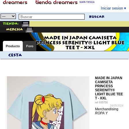
MAPA TIENDA
Iniciar sesion
buscar
Tienda:
mercha
MADE IN JAPAN CAMISETA
PRINCESS SERENITY® LIGHT BLUE
Producto
Foro
TEE T - XXL
Cesta
MADE IN JAPAN
CAMISETA
PRINCESS
SERENITY®
LIGHT BLUE TEE
T - XXL
ref
935750
24/05/2024
Merchandising
ROPA Y