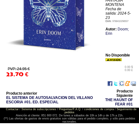
FANTASÍA
MONTENA
Fecha de
salida: 2024-5-
23
EAN:
9788410298507
Autor:
Doom;
Erin
No Disponible
0.00 $
PVP: 24.95 €
0.00 £
23.70
€
Producto
Producto anterior
Siguiente
EL SISTEMA DE AUTOSALVACION DEL VILLANO
THE HAUNT OF
ESCORIA #01. ED. ESPECIAL
FEAR #01
Contactar
/
Sistema de subscripciones
/
Preguntas/F.A.Q.
/
condiciones de compra
/
Seguimiento de
pedidos
Atención al cliente: 951 600 072. De lunes a sábados de 10h a 14h y de 17h a 21h.
(**) Las ofertas de gastos de envio gratuitos son válidas para el pedido completo, y sólo para pedidos
nacionales.