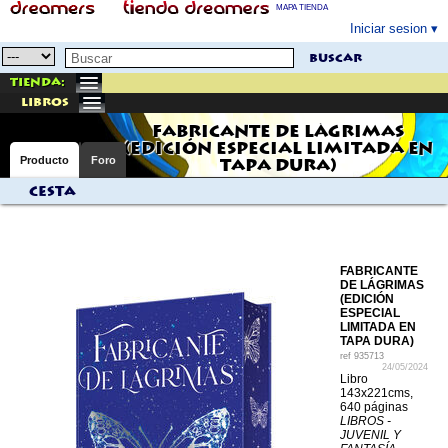
MAPA TIENDA
Iniciar sesion
buscar
Tienda:
libros
FABRICANTE DE LÁGRIMAS
(EDICIÓN ESPECIAL LIMITADA EN
Producto
Foro
TAPA DURA)
Cesta
FABRICANTE
DE LÁGRIMAS
(EDICIÓN
ESPECIAL
LIMITADA EN
TAPA DURA)
ref
935713
24/05/2024
Libro
143x221cms,
640 páginas
LIBROS -
JUVENIL Y