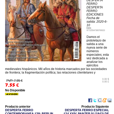
DESPERTA
FERRO
DESPERTA
FERRO
EDICIONES
Fecha de
salida: 2020-6-
10
EAN:
977225547300700023
Damos el
pistoletazo de
salida a una
nueva serie de
números
especiales; esta
vez dedicada a
analizar los
ejércitos
medievales hispánicos. Mil años de historia marcados por las sociedades
de frontera; la fragmentación política; las relaciones clientelares y
0.00 $
PVP: 7.95 €
0.00 £
7.55
€
No Disponible
Producto anterior
Producto Siguiente
DESPERTA FERRO
DESPERTA FERRO ESPECIAL
CONTEMPORANEA #39: BERLIN
#24 XXIV. PANZER IV (1943) DE