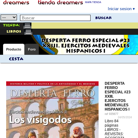
MAPA TIENDA
Iniciar sesion
buscar
Tienda:
libros
DESPERTA FERRO ESPECIAL #23
XXIII. EJERCITOS MEDIEVALES
Producto
Foro
HISPANICOS I
Cesta
DESPERTA
FERRO
ESPECIAL #23
XXIII.
EJERCITOS
MEDIEVALES
HISPANICOS I
ref
935677
24/05/2024
Libro 84
páginas
LIBROS -
REVISTAS: