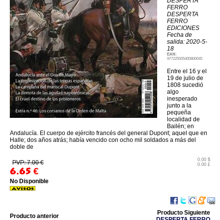
DESPERTA
FERRO
DESPERTA
FERRO
EDICIONES
Fecha de
salida: 2020-5-
18
EAN:
977225505400800045
Entre el 16 y el
19 de julio de
1808 sucedió
algo
inesperado
junto a la
pequeña
localidad de
Bailén; en
Andalucía. El cuerpo de ejército francés del general Dupont; aquel que en
Halle; dos años atrás; había vencido con ocho mil soldados a más del
doble de
0.00 $
PVP: 7.00 €
0.00 £
6.65
€
No Disponible
Producto Siguiente
Producto anterior
DESPERTA FERRO