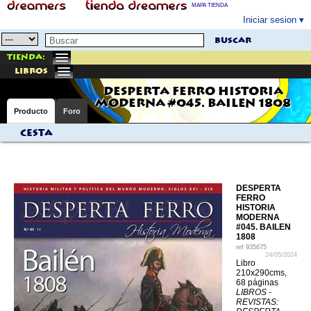
MAPA TIENDA
Iniciar sesion
buscar
Tienda:
libros
DESPERTA FERRO HISTORIA
MODERNA #045. BAILEN 1808
Producto
Foro
Cesta
DESPERTA
FERRO
HISTORIA
MODERNA
#045. BAILEN
1808
ref
935675
24/05/2024
Libro
210x290cms,
68 páginas
LIBROS -
REVISTAS: