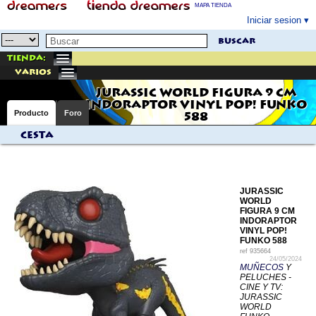
MAPA TIENDA
Iniciar sesion
buscar
Tienda:
varios
JURASSIC WORLD FIGURA 9 CM
INDORAPTOR VINYL POP! FUNKO
Producto
Foro
588
Cesta
JURASSIC
WORLD
FIGURA 9 CM
INDORAPTOR
VINYL POP!
FUNKO 588
ref
935664
24/05/2024
MUÑECOS
Y
PELUCHES -
CINE Y TV:
JURASSIC
WORLD