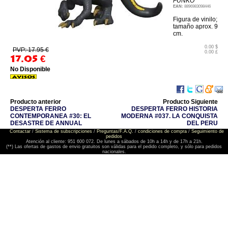
FUNKO
EAN:
8896983098446
Figura de vinilo;
tamaño aprox. 9
cm.
0.00 $
PVP: 17.95 €
0.00 £
17.05
€
No Disponible
Producto anterior
Producto Siguiente
DESPERTA FERRO
DESPERTA FERRO HISTORIA
CONTEMPORANEA #30: EL
MODERNA #037. LA CONQUISTA
DESASTRE DE ANNUAL
DEL PERU
Contactar
/
Sistema de subscripciones
/
Preguntas/F.A.Q.
/
condiciones de compra
/
Seguimiento de
pedidos
Atención al cliente: 951 600 072. De lunes a sábados de 10h a 14h y de 17h a 21h.
(**) Las ofertas de gastos de envio gratuitos son válidas para el pedido completo, y sólo para pedidos
nacionales.