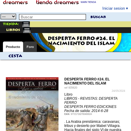
MAPA TIENDA
Iniciar sesion
buscar
Tienda:
libros
DESPERTA FERRO #24. EL
NACIMIENTO DEL ISLAM
Producto
Foro
Cesta
DESPERTA FERRO #24. EL
NACIMIENTO DEL ISLAM
ref
935620
24/05/2024
Libro
LIBROS - REVISTAS: DESPERTA
FERRO
DESPERTA FERRO EDICIONES
Fecha de salida: 2014-6-28
EAN:
977217192700400024
. La Arabia preislámica: caravanas;
tribus y desierto por Mabel Villagra.
Hacia finales del siglo VI de nuestra