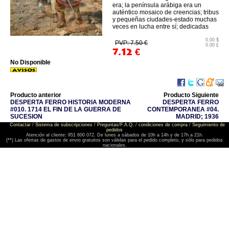
era; la península arábiga era un
auténtico mosaico de creencias; tribus
y pequeñas ciudades-estado muchas
veces en lucha entre sí; dedicadas
0.00 $
PVP: 7.50 €
0.00 £
7.12
€
No Disponible
Producto anterior
Producto Siguiente
DESPERTA FERRO HISTORIA MODERNA
DESPERTA FERRO
#010. 1714 EL FIN DE LA GUERRA DE
CONTEMPORANEA #04.
SUCESION
MADRID; 1936
Contactar
/
Sistema de subscripciones
/
Preguntas/F.A.Q.
/
condiciones de compra
/
Seguimiento de
pedidos
Atención al cliente: 951 600 072. De lunes a sábados de 10h a 14h y de 17h a 21h.
(**) Las ofertas de gastos de envio gratuitos son válidas para el pedido completo, y sólo para pedidos
nacionales.