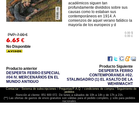
académicos siguen tan
profundamente divididos sobre sus
causas como lo estaban sus
contemporáneos en 1914. A
comienzos de aquel verano fatídico la
mayoría de los europeos y d
0.00 $
PVP: 7.00 €
0.00 £
6.65
€
No Disponible
Producto Siguiente
Producto anterior
DESPERTA FERRO
DESPERTA FERRO ESPECIAL
CONTEMPORANEA #02.
#04 IV. MERCENARIOS EN EL
STALINGADRO (1) EL ASALTO DE LA
MUNDO ANTIGUO
WEHRMACHT
Contactar
/
Sistema de subscripciones
/
Preguntas/F.A.Q.
/
condiciones de compra
/
Seguimiento de
pedidos
Atención al cliente: 951 600 072. De lunes a sábados de 10h a 14h y de 17h a 21h.
(**) Las ofertas de gastos de envio gratuitos son válidas para el pedido completo, y sólo para pedidos
nacionales.