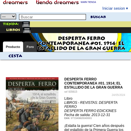
MAPA TIENDA
Iniciar sesion
buscar
Tienda:
libros
DESPERTA FERRO
CONTEMPORANEA #01. 1914; EL
Producto
Foro
ESTALLIDO DE LA GRAN GUERRA
Cesta
DESPERTA FERRO
CONTEMPORANEA #01. 1914; EL
ESTALLIDO DE LA GRAN GUERRA
ref
935615
24/05/2024
Libro
LIBROS - REVISTAS: DESPERTA
FERRO
DESPERTA FERRO EDICIONES
Fecha de salida: 2013-12-31
EAN:
977234088200400001
¡Estalla la guerra! Cien años después
del estallido de la Primera Guerra los