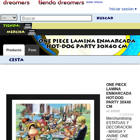
MAPA TIENDA
Iniciar sesion
buscar
Tienda:
mercha
ONE PIECE LAMINA ENMARCADA
HOT-DOG PARTY 30X40 CM
Producto
Foro
Cesta
ONE PIECE
LAMINA
ENMARCADA
HOT-DOG
PARTY 30X40
CM
ref
935502
17/05/2024
Merchandising
ESTATUAS Y
DECORACION
- MANGA Y
ANIME: ONE