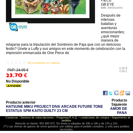
PIECE
GB EYE
EAN:
3665361142041
Después de
intensas
batallas y
aventuras
emocionantes;
¿qué mejor
manera de
relajarse para la tripulación del Sombrero de Paja que con un delicioso
festín? Únete a Luffy y sus amigos en este momento de celebración con la
impresión enmarcada de One Piece de
☆☆☆☆☆
Sé el primero en opinar
0.00 $
PVP: 24.95 €
0.00 £
23.70
€
No Disponible
Producto
Producto anterior
Siguiente
HATSUNE MIKU PROJECT DIVA ARCADE FUTURE TONE
AMOR DE
ESTATUA SPM KAITO GUILTY 23 CM
PANA
Contactar
/
Sistema de subscripciones
/
Preguntas/F.A.Q.
/
condiciones de compra
/
Seguimiento de
pedidos
Atención al cliente: 951 600 072. De lunes a sábados de 10h a 14h y de 17h a 21h.
(**) Las ofertas de gastos de envio gratuitos son válidas para el pedido completo, y sólo para pedidos
nacionales.