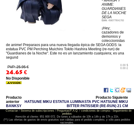
- MANGA Y
ANIME:
GUARDIANES
DE LA NOCHE
SEGA
EAN:
4580779541783
¡Hey;
cazadores de
demonios y
coleccionistas
de anime! Preparaos para una nueva llegada épica de SEGA GODS: la
estatua PVC PM Perching Muichiro Tokito Hashira Meeting (re-run) de
"Guardianes de la Noche". Este no es un lanzamiento cualquiera; es una
segund
0.00 $
PVP: 25.95 €
0.00 £
24.65
€
No Disponible
Producto
Producto Siguiente
anterior
HATSUNE MIKU ESTATUA LUMINASTA PVC HATSUNE MIKU
BANKSY
BITTER PATISSIER (RE-RUN) 21 CM
Contactar
/
Sistema de subscripciones
/
Preguntas/F.A.Q.
/
condiciones de compra
/
Seguimiento de
pedidos
Atención al cliente: 951 600 072. De lunes a sábados de 10h a 14h y de 17h a 21h.
(**) Las ofertas de gastos de envio gratuitos son válidas para el pedido completo, y sólo para pedidos
nacionales.