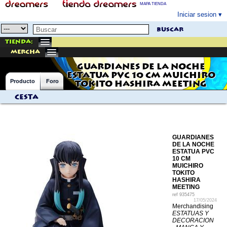
MAPA TIENDA
Iniciar sesion
buscar
Tienda:
mercha
GUARDIANES DE LA NOCHE
ESTATUA PVC 10 CM MUICHIRO
Producto
Foro
TOKITO HASHIRA MEETING
Cesta
GUARDIANES
DE LA NOCHE
ESTATUA PVC
10 CM
MUICHIRO
TOKITO
HASHIRA
MEETING
ref
935475
17/05/2024
Merchandising
ESTATUAS Y
DECORACION