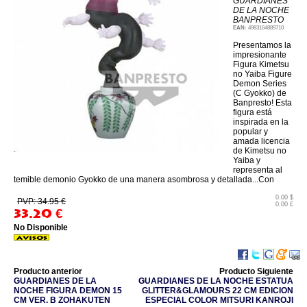
GUARDIANES
DE LA NOCHE
BANPRESTO
EAN:
4983164889710
Presentamos la
impresionante
Figura Kimetsu
no Yaiba Figure
Demon Series
(C Gyokko) de
Banpresto! Esta
figura está
inspirada en la
popular y
amada licencia
de Kimetsu no
Yaiba y
representa al
temible demonio Gyokko de una manera asombrosa y detallada...Con
0.00 $
PVP: 34.95 €
0.00 £
33.20
€
No Disponible
Producto anterior
Producto Siguiente
GUARDIANES DE LA
GUARDIANES DE LA NOCHE ESTATUA
NOCHE FIGURA DEMON 15
GLITTER&GLAMOURS 22 CM EDICION
CM VER. B ZOHAKUTEN
ESPECIAL COLOR MITSURI KANROJI