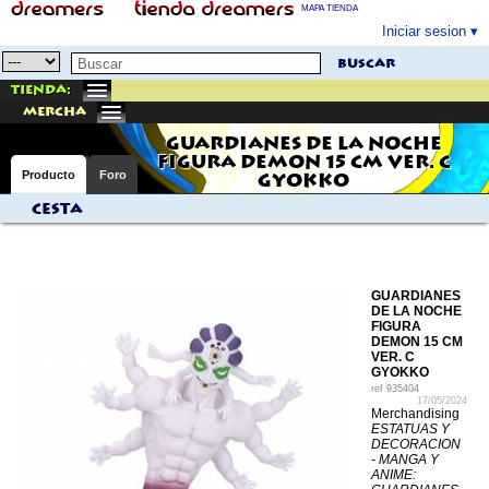
MAPA TIENDA
Iniciar sesion
buscar
Tienda:
mercha
GUARDIANES DE LA NOCHE
FIGURA DEMON 15 CM VER. C
Producto
Foro
GYOKKO
Cesta
GUARDIANES
DE LA NOCHE
FIGURA
DEMON 15 CM
VER. C
GYOKKO
ref
935404
17/05/2024
Merchandising
ESTATUAS Y
DECORACION
- MANGA Y
ANIME: