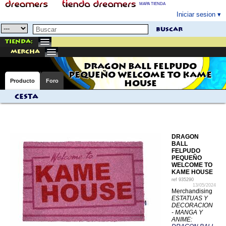
MAPA TIENDA
Iniciar sesion
buscar
Tienda:
mercha
DRAGON BALL FELPUDO
PEQUEÑO WELCOME TO KAME
Producto
Foro
HOUSE
Cesta
DRAGON
BALL
FELPUDO
PEQUEÑO
WELCOME TO
KAME HOUSE
ref
935290
13/05/2024
Merchandising
ESTATUAS Y
DECORACION
- MANGA Y
ANIME: