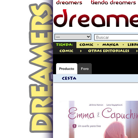
Tienda:
Comic
>
Manga
>
Libr
>
>
comic
Otras Editoriales
Producto
Foro
Cesta