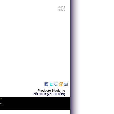
0.00 $
0.00 £
Producto Siguiente
RÖHNER (2ª EDICIÓN)
os
les.