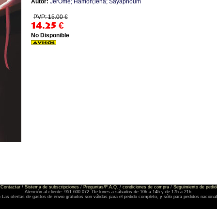
Autor:
JerÔme; Hamon;lena; Sayaphoum
PVP: 15.00 €
14.25
€
No Disponible
Contactar
/
Sistema de subscripciones
/
Preguntas/F.A.Q.
/
condiciones de compra
/
Seguimiento de pedid
Atención al cliente: 951 600 072. De lunes a sábados de 10h a 14h y de 17h a 21h.
) Las ofertas de gastos de envio gratuitos son válidas para el pedido completo, y sólo para pedidos naciona