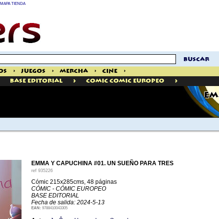
MAPA TIENDA
buscar
os
>
Juegos
>
Mercha
>
Cine
>
>
>
Base Editorial
Comic Comic Europeo
EM
EMMA Y CAPUCHINA #01. UN SUEÑO PARA TRES
ref
935226
Cómic 215x285cms, 48 páginas
CÓMIC - CÓMIC EUROPEO
BASE EDITORIAL
Fecha de salida: 2024-5-13
EAN:
9788410043305