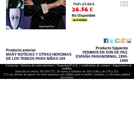
0.00 $
PVP: 27.96 €
0.00 £
26.56
€
No Disponible
Producto Siguiente
Producto anterior
VENIMOS EN SON DE PAZ.
MARY NOTICIAS Y OTRAS HEROINAS
ESPAÑA PARANORMAL 1950-
DE LOS TEBEOS PARA NIÑAS 194
1990
Contactar
/
Sistema de subscripciones
/
Preguntas/F.A.Q.
/
condiciones de compra
/
Seguimiento de
pedidos
Atención al cliente: 951 600 072. De lunes a sábados de 10h a 14h y de 17h a 21h.
(**) Las ofertas de gastos de envio gratuitos son válidas para el pedido completo, y sólo para pedidos
nacionales.