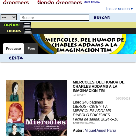
MAPA TIENDA
Iniciar sesion
buscar
Tienda:
libros
MIERCOLES. DEL HUMOR DE
CHARLES ADDAMS A LA
Producto
Foro
IMAGINACION TIM
Cesta
MIERCOLES. DEL HUMOR DE
CHARLES ADDAMS A LA
IMAGINACION TIM
ref
935178
09/05/2024
Libro 240 páginas
LIBROS - CINE Y TV:
MIERCOLES ADDAMS
DIABOLO EDICIONES
Fecha de salida: 2024-5-16
EAN:
9788419790507
Autor:
Miguel Angel Parra