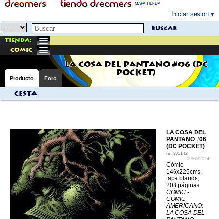
MAPA TIENDA
Iniciar sesion
buscar
Tienda:
comic
LA COSA DEL PANTANO #06 (DC
POCKET)
Producto
Foro
Cesta
LA COSA DEL
PANTANO #06
(DC POCKET)
ref
935142
09/05/2024
Cómic
146x225cms,
tapa blanda,
208 páginas
CÓMIC -
CÓMIC
AMERICANO:
LA COSA DEL