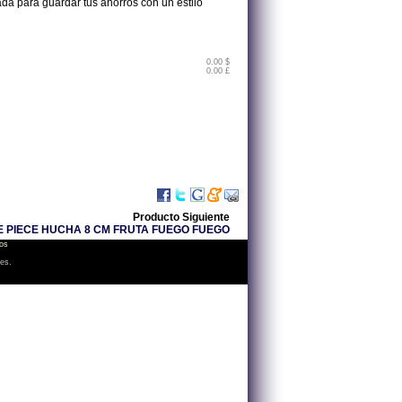
da para guardar tus ahorros con un estilo
0.00 $
0.00 £
Producto Siguiente
 PIECE HUCHA 8 CM FRUTA FUEGO FUEGO
os
les.