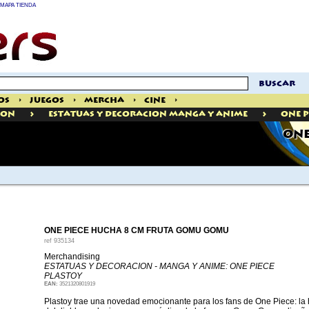
MAPA TIENDA
buscar
os
>
Juegos
>
Mercha
>
Cine
>
>
>
ION
Estatuas Y Decoracion Manga Y Anime
One P
ONE
ONE PIECE HUCHA 8 CM FRUTA GOMU GOMU
ref
935134
Merchandising
ESTATUAS Y DECORACION - MANGA Y ANIME: ONE PIECE
PLASTOY
EAN:
3521320801919
Plastoy trae una novedad emocionante para los fans de One Piece: la