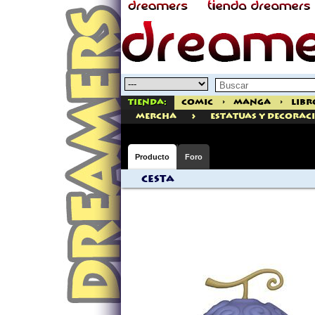
Tienda:
Comic
>
Manga
>
Libr
>
mercha
ESTATUAS Y DECORAC
Producto
Foro
Cesta