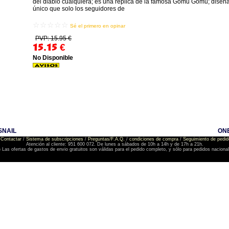
del diablo cualquiera; es una réplica de la famosa Gomu Gomu; diseña
único que solo los seguidores de
☆☆☆☆☆
Sé el primero en opinar
PVP: 15.95 €
15.15
€
No Disponible
SNAIL
ONE
Contactar
/
Sistema de subscripciones
/
Preguntas/F.A.Q.
/
condiciones de compra
/
Seguimiento de pedid
Atención al cliente: 951 600 072. De lunes a sábados de 10h a 14h y de 17h a 21h.
) Las ofertas de gastos de envio gratuitos son válidas para el pedido completo, y sólo para pedidos naciona