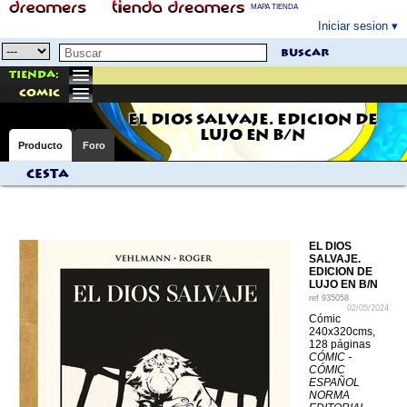
MAPA TIENDA
Iniciar sesion
buscar
Tienda:
comic
EL DIOS SALVAJE. EDICION DE
LUJO EN B/N
Producto
Foro
Cesta
EL DIOS
SALVAJE.
EDICION DE
LUJO EN B/N
ref
935058
02/05/2024
Cómic
240x320cms,
128 páginas
CÓMIC -
CÓMIC
ESPAÑOL
NORMA