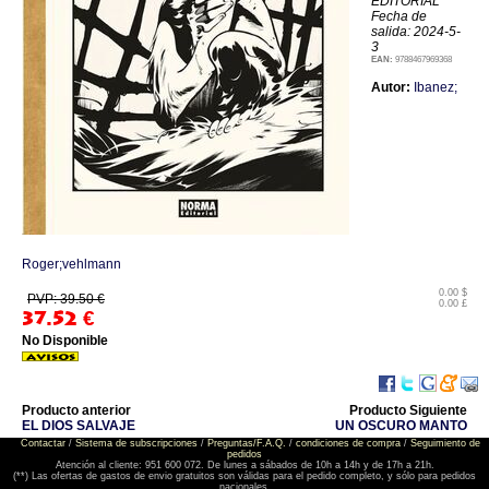
EDITORIAL
Fecha de
salida: 2024-5-
3
EAN:
9788467969368
Autor:
Ibanez;
Roger;vehlmann
0.00 $
PVP: 39.50 €
0.00 £
37.52
€
No Disponible
Producto anterior
Producto Siguiente
EL DIOS SALVAJE
UN OSCURO MANTO
Contactar
/
Sistema de subscripciones
/
Preguntas/F.A.Q.
/
condiciones de compra
/
Seguimiento de
pedidos
Atención al cliente: 951 600 072. De lunes a sábados de 10h a 14h y de 17h a 21h.
(**) Las ofertas de gastos de envio gratuitos son válidas para el pedido completo, y sólo para pedidos
nacionales.