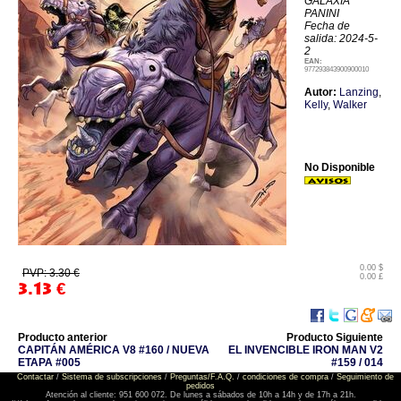
GALAXIA
PANINI
Fecha de
salida: 2024-5-
2
EAN:
977293843900900010
Autor:
Lanzing
,
Kelly
,
Walker
No Disponible
0.00 $
PVP: 3.30 €
0.00 £
3.13
€
Producto anterior
Producto Siguiente
CAPITÁN AMÉRICA V8 #160 / NUEVA
EL INVENCIBLE IRON MAN V2
ETAPA #005
#159 / 014
Contactar
/
Sistema de subscripciones
/
Preguntas/F.A.Q.
/
condiciones de compra
/
Seguimiento de
pedidos
Atención al cliente: 951 600 072. De lunes a sábados de 10h a 14h y de 17h a 21h.