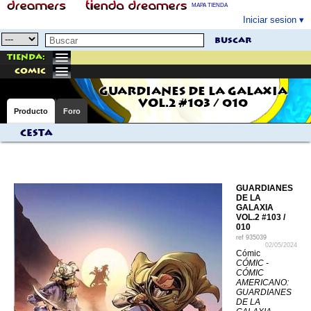
MAPA TIENDA
Iniciar sesion
buscar
Tienda:
comic
GUARDIANES DE LA GALAXIA
VOL.2 #103 / 010
Producto
Foro
Cesta
GUARDIANES
DE LA
GALAXIA
VOL.2 #103 /
010
ref
935039
02/05/2024
Cómic
CÓMIC -
CÓMIC
AMERICANO:
GUARDIANES
DE LA