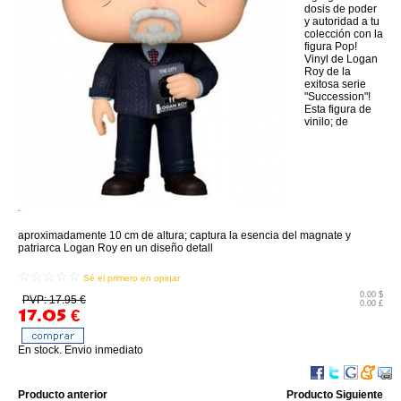
dosis de poder
y autoridad a tu
colección con la
figura Pop!
Vinyl de Logan
Roy de la
exitosa serie
"Succession"!
Esta figura de
vinilo; de
aproximadamente 10 cm de altura; captura la esencia del magnate y
patriarca Logan Roy en un diseño detall
☆☆☆☆☆
Sé el primero en opinar
0.00 $
PVP: 17.95 €
0.00 £
17.05
€
En stock. Envio inmediato
Producto anterior
Producto Siguiente