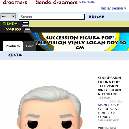
MAPA TIENDA
Iniciar sesion
buscar
Tienda:
varios
SUCCESSION FIGURA POP!
TELEVISION VINLY LOGAN ROY 10
Producto
Foro
CM
Cesta
SUCCESSION
FIGURA POP!
TELEVISION
VINLY LOGAN
ROY 10 CM
ref
935013
30/04/2024
MUÑECOS
Y
PELUCHES -
CINE Y TV
FUNKO
EAN:
8896987565630
Agrega una