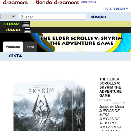
MAPA TIENDA
Iniciar sesion
buscar
Tienda:
juegos
THE ELDER SCROLLS V: SKYRIM
THE ADVENTURE GAME
Producto
Foro
Cesta
THE ELDER
SCROLLS V:
SKYRIM THE
ADVENTURE
GAME
ref
934999
30/04/2024
Juego de Mesa
JUEGOS DE
MESA -
JUEGOS DE
TABLERO:
JUEGO PARA