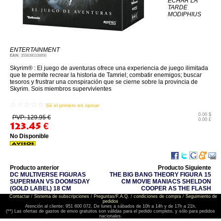
ECHAR LA
TARDE
MODIPHIUS
ENTERTAINMENT
EAN:
3558380108856
Skyrim® : El juego de aventuras ofrece una experiencia de juego ilimitada
que te permite recrear la historia de Tamriel; combatir enemigos; buscar
tesoros y frustrar una conspiración que se cierne sobre la provincia de
Skyrim. Sois miembros supervivientes
☆☆☆☆☆
Sé el primero en opinar
0.00 $
PVP: 129.95 €
0.00 £
123.45
€
No Disponible
Producto anterior
Producto Siguiente
DC MULTIVERSE FIGURAS
THE BIG BANG THEORY FIGURA 15
SUPERMAN VS DOOMSDAY
CM MOVIE MANIACS SHELDON
(GOLD LABEL) 18 CM
COOPER AS THE FLASH
Contactar
/
Sistema de subscripciones
/
Preguntas/F.A.Q.
/
condiciones de compra
/
Seguimiento de
pedidos
Atención al cliente: 951 600 072. De lunes a sábados de 10h a 14h y de 17h a 21h.
(**) Las ofertas de gastos de envio gratuitos son válidas para el pedido completo, y sólo para pedidos
nacionales.