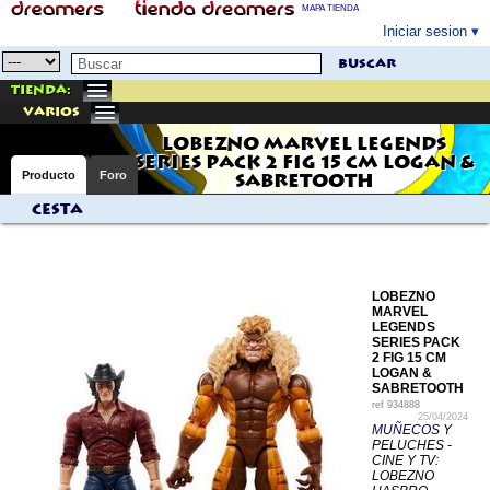
MAPA TIENDA
Iniciar sesion
buscar
Tienda:
varios
LOBEZNO MARVEL LEGENDS
SERIES PACK 2 FIG 15 CM LOGAN &
Producto
Foro
SABRETOOTH
Cesta
LOBEZNO
MARVEL
LEGENDS
SERIES PACK
2 FIG 15 CM
LOGAN &
SABRETOOTH
ref
934888
25/04/2024
MUÑECOS
Y
PELUCHES -
CINE Y TV:
LOBEZNO