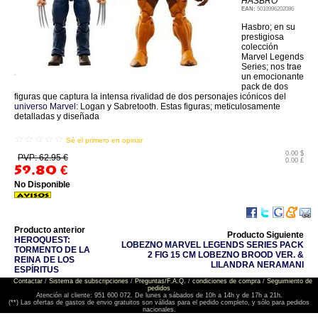
HASBRO
EAN:
5010996202086
Hasbro; en su
prestigiosa
colección
Marvel Legends
Series; nos trae
un emocionante
pack de dos
figuras que captura la intensa rivalidad de dos personajes icónicos del
universo Marvel
: Logan y Sabretooth. Estas figuras; meticulosamente
detalladas y diseñada
☆☆☆☆☆
Sé el primero en opinar
0.00 $
PVP: 62.95 €
0.00 £
59.80
€
No Disponible
Producto anterior
Producto Siguiente
HEROQUEST:
LOBEZNO MARVEL LEGENDS SERIES PACK
TORMENTO DE LA
2 FIG 15 CM LOBEZNO BROOD VER. &
REINA DE LOS
LILANDRA NERAMANI
ESPÍRITUS
Contactar
/
Sistema de subscripciones
/
Preguntas/F.A.Q.
/
condiciones de compra
/
Seguimiento de
pedidos
Atención al cliente: 951 600 072. De lunes a sábados de 10h a 14h y de 17h a 21h.
(**) Las ofertas de gastos de envio gratuitos son válidas para el pedido completo, y sólo para pedidos
nacionales.