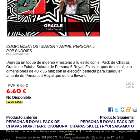
COMPLEMENTOS - MANGA Y ANIME: PERSONA 5
POP BUDDIES
EAN:
6430063311364
¡Agrega un toque de ingenio y misterio a tu estilo con el Pack de Chapas
Oracle de Futaba Sakura de Persona 5 Royal! Estas chapas de metal; con
dimensiones de 40 x 65 mm; son la elección perfecta para cualquier
amante de Persona 5 Royal que quiera llevar c
0.00 $
PVP: 6.95 €
0.00 £
6.60
€
No Disponible
Producto anterior
Producto Siguiente
PERSONA 5 ROYAL PACK DE
PERSONA 5 ROYAL PACK DE
CHAPAS NOIR / HARU OKUMURA
CHAPAS SKULL / RYUI SAKAMOTO
Contactar
/
Sistema de subscripciones
/
Preguntas/F.A.Q.
/
condiciones de compra
/
Seguimiento de
pedidos
Atención al cliente: 951 600 072. De lunes a sábados de 10h a 14h y de 17h a 21h.