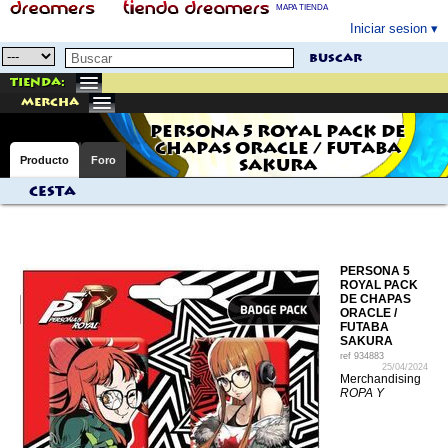
MAPA TIENDA
Iniciar sesion
buscar
Tienda:
mercha
PERSONA 5 ROYAL PACK DE
CHAPAS ORACLE / FUTABA
Producto
Foro
SAKURA
Cesta
PERSONA 5
ROYAL PACK
DE CHAPAS
ORACLE /
FUTABA
SAKURA
ref
934883
25/04/2024
Merchandising
ROPA Y