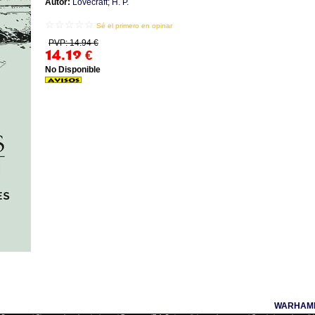
Autor:
Lovecraft; H. P.
☆☆☆☆☆
Sé el primero en opinar
PVP: 14.94 €
14.19
€
No Disponible
WARHAMM