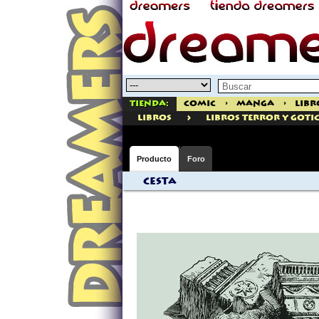
Tienda:
Comic
>
Manga
>
Libr
>
libros
Libros Terror Y Goti
Producto
Foro
Cesta