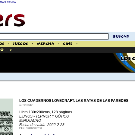
MAPA TIENDA
buscar
os
>
Juegos
>
Mercha
>
Cine
>
>
co
LOS 
LOS CUADERNOS LOVECRAFT. LAS RATAS DE LAS PAREDES
ref
910842
Libro 130x200cms, 128 páginas
LIBROS - TERROR Y GÓTICO
MINOTAURO
Fecha de salida: 2022-2-23
EAN:
9788445010518