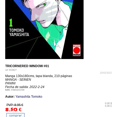
TRICORNERED WINDOW #01
ref
910827
23/02/2022
Manga 130x180cms, tapa blanda, 210 páginas
MANGA - SEINEN
PANINI
Fecha de salida: 2022-2-24
EAN:
9788411013789
Autor:
Yamashita Tomoko
0.00 $
PVP: 8.95 €
0.00 £
8.50
€