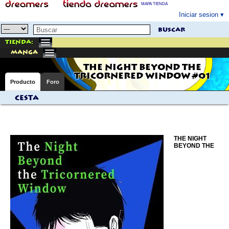
MAPA TIENDA
Iniciar sesion
buscar
Tienda:
manga
THE NIGHT BEYOND THE
TRICORNERED WINDOW #01
Producto
Foro
Cesta
THE NIGHT
BEYOND THE