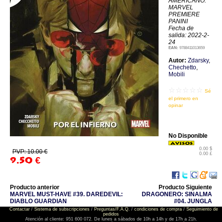
AMERICANO:
MARVEL
PREMIERE
PANINI
Fecha de
salida: 2022-2-
24
EAN:
9788411013659
Autor:
Zdarsky
,
Chechetto
,
Mobili
☆☆☆☆☆
Sé
el primero en
opinar
No Disponible
0.00 $
PVP: 10.00 €
0.00 £
9.50
€
Producto anterior
Producto Siguiente
MARVEL MUST-HAVE #39. DAREDEVIL:
DRAGONERO: SINALMA
DIABLO GUARDIAN
#04. JUNGLA
Contactar
/
Sistema de subscripciones
/
Preguntas/F.A.Q.
/
condiciones de compra
/
Seguimiento de
pedidos
Atención al cliente: 951 600 072. De lunes a sábados de 10h a 14h y de 17h a 21h.