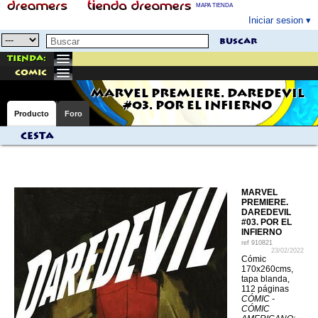
MAPA TIENDA
Iniciar sesion
buscar
Tienda:
comic
MARVEL PREMIERE. DAREDEVIL
#03. POR EL INFIERNO
Producto
Foro
Cesta
MARVEL
PREMIERE.
DAREDEVIL
#03. POR EL
INFIERNO
ref
910821
23/02/2022
Cómic
170x260cms,
tapa blanda,
112 páginas
CÓMIC -
CÓMIC