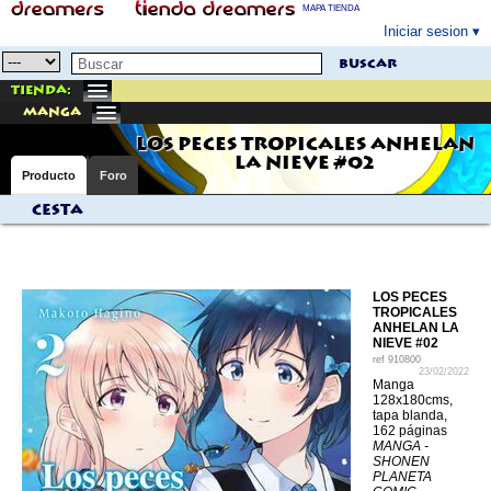
MAPA TIENDA
Iniciar sesion
buscar
Tienda:
manga
LOS PECES TROPICALES ANHELAN
LA NIEVE #02
Producto
Foro
Cesta
LOS PECES
TROPICALES
ANHELAN LA
NIEVE #02
ref
910800
23/02/2022
Manga
128x180cms,
tapa blanda,
162 páginas
MANGA -
SHONEN
PLANETA