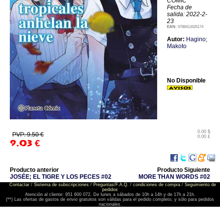
COMIC
Fecha de
salida: 2022-2-
23
EAN:
9788413426174
Autor:
Hagino;
Makoto
No Disponible
0.00 $
PVP: 9.50 €
0.00 £
9.03
€
Producto anterior
Producto Siguiente
JOSÉE; EL TIGRE Y LOS PECES #02
MORE THAN WORDS #02
Contactar
/
Sistema de subscripciones
/
Preguntas/F.A.Q.
/
condiciones de compra
/
Seguimiento de
pedidos
Atención al cliente: 951 600 072. De lunes a sábados de 10h a 14h y de 17h a 21h.
(**) Las ofertas de gastos de envio gratuitos son válidas para el pedido completo, y sólo para pedidos
nacionales.