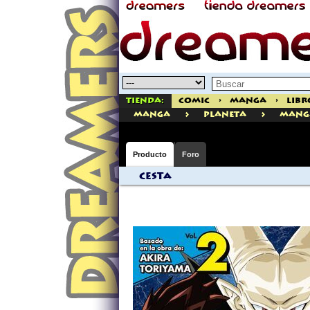
Tienda:
Comic
>
Manga
>
Libr
>
>
manga
Planeta
Mang
Producto
Foro
Cesta