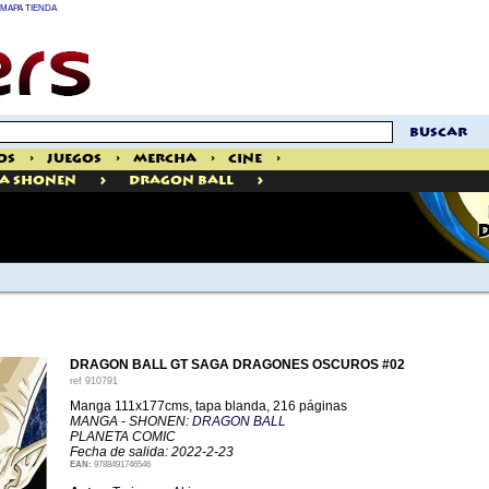
MAPA TIENDA
buscar
os
>
Juegos
>
Mercha
>
Cine
>
>
>
a Shonen
Dragon Ball
DRAGON BALL GT SAGA DRAGONES OSCUROS #02
ref
910791
Manga 111x177cms, tapa blanda, 216 páginas
MANGA - SHONEN:
DRAGON BALL
PLANETA COMIC
Fecha de salida: 2022-2-23
EAN:
9788491746546