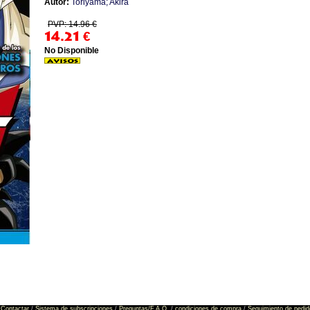
Autor:
Toriyama; Akira
PVP: 14.96 €
14.21
€
No Disponible
Contactar
/
Sistema de subscripciones
/
Preguntas/F.A.Q.
/
condiciones de compra
/
Seguimiento de pedid