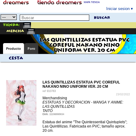
MAPA TIENDA
Iniciar sesion
buscar
Tienda:
mercha
LAS QUINTILLIZAS ESTATUA PVC
COREFUL NAKANO NINO
Producto
Foro
UNIFORM VER. 20 CM
Cesta
LAS QUINTILLIZAS ESTATUA PVC COREFUL
NAKANO NINO UNIFORM VER. 20 CM
ref
910783
23/02/2022
Merchandising
ESTATUAS Y DECORACION - MANGA Y ANIME:
LAS QUINTILLIZAS
TAITO
EAN:
1111988989634
Estatua del anime "The Quintessential Quintuplets";
Las Quintillizas. Fabricada en PVC; tamaño aprox.
20 cm.