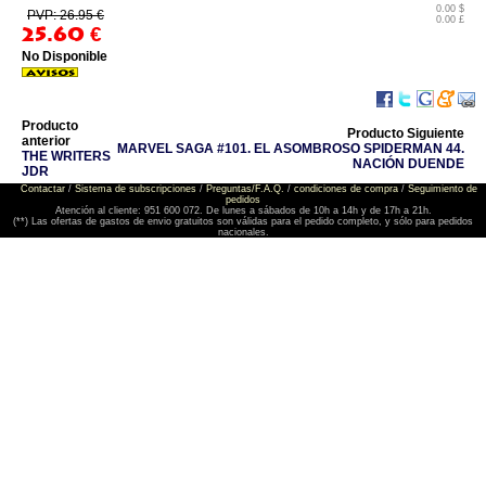
0.00 $
PVP: 26.95 €
0.00 £
25.60
€
No Disponible
Producto
Producto Siguiente
anterior
MARVEL SAGA #101. EL ASOMBROSO SPIDERMAN 44.
THE WRITERS
NACIÓN DUENDE
JDR
Contactar
/
Sistema de subscripciones
/
Preguntas/F.A.Q.
/
condiciones de compra
/
Seguimiento de
pedidos
Atención al cliente: 951 600 072. De lunes a sábados de 10h a 14h y de 17h a 21h.
(**) Las ofertas de gastos de envio gratuitos son válidas para el pedido completo, y sólo para pedidos
nacionales.