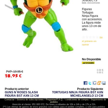
SUBJECTS
EAN:
8500183553086
Figuras
Tortugas
Ninja.Figura
con accesorios.
La figura mide
unos 13 cm de
alto.
☆☆☆☆☆
Sé
el primero en
opinar
No Disponible
0.00 $
PVP: 19.95 €
0.00 £
18.95
€
Producto anterior
Producto Siguiente
GUNS N´ROSES SLASH
TORTUGAS NINJA FIGURA BST AXN
FIGURA BST AXN 13 CM
MICHELANGELO 13 CM
Contactar
/
Sistema de subscripciones
/
Preguntas/F.A.Q.
/
condiciones de compra
/
Seguimiento de
pedidos
Atención al cliente: 951 600 072. De lunes a sábados de 10h a 14h y de 17h a 21h.
(**) Las ofertas de gastos de envio gratuitos son válidas para el pedido completo, y sólo para pedidos