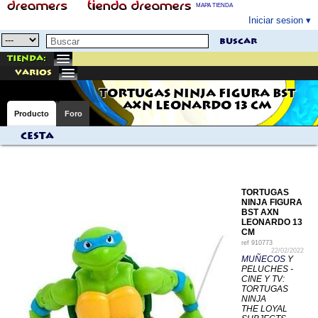
MAPA TIENDA
Iniciar sesion
buscar
Tienda:
varios
TORTUGAS NINJA FIGURA BST
AXN LEONARDO 13 CM
Producto
Foro
Cesta
TORTUGAS
NINJA FIGURA
BST AXN
LEONARDO 13
CM
ref
910773
22/02/2022
MUÑECOS
Y
PELUCHES -
CINE Y TV:
TORTUGAS
NINJA
THE LOYAL