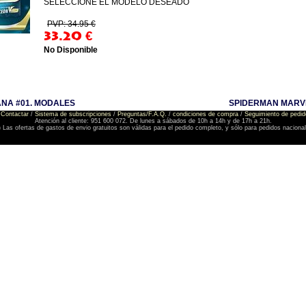
SELECCIONE EL MODELO DESEADO
PVP: 34.95 €
33.20
€
No Disponible
NA #01. MODALES
SPIDERMAN MARV
Contactar
/
Sistema de subscripciones
/
Preguntas/F.A.Q.
/
condiciones de compra
/
Seguimiento de pedid
Atención al cliente: 951 600 072. De lunes a sábados de 10h a 14h y de 17h a 21h.
) Las ofertas de gastos de envio gratuitos son válidas para el pedido completo, y sólo para pedidos naciona