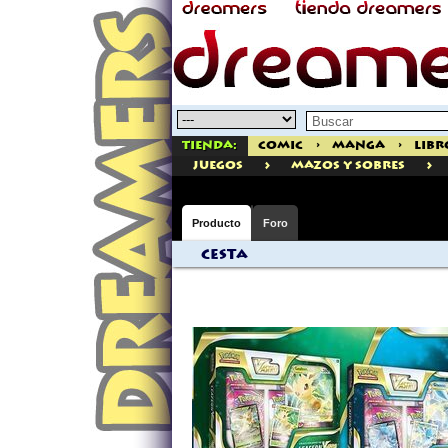
Tienda:
Comic
>
Manga
>
Libr
>
>
juegos
MAZOS Y SOBRES
Producto
Foro
Cesta