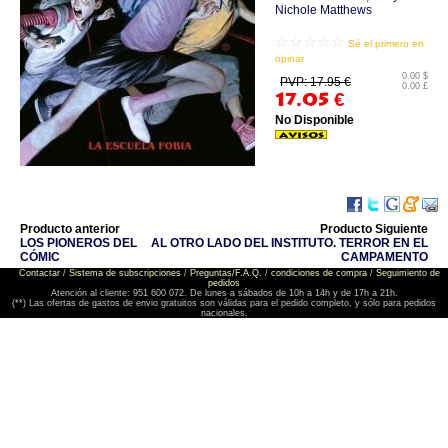
Nichole Matthews
☆☆☆☆☆
Sé el primero en
opinar
0.00 $
PVP: 17.95 €
0.00 £
17.05
€
No Disponible
Producto anterior
Producto Siguiente
LOS PIONEROS DEL
AL OTRO LADO DEL INSTITUTO. TERROR EN EL
CÓMIC
CAMPAMENTO
Contactar
/
Sistema de subscripciones
/
Preguntas/F.A.Q.
/
condiciones de compra
/
Seguimiento de
pedidos
Atención al cliente: 951 600 072. De lunes a sábados de 10h a 14h y de 17h a 21h.
(**) Las ofertas de gastos de envio gratuitos son válidas para el pedido completo, y sólo para pedidos
nacionales.