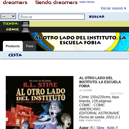
MAPA TIENDA
Iniciar sesion
buscar
Tienda:
comic
AL OTRO LADO DEL INSTITUTO. LA
ESCUELA FOBIA
Producto
Foro
Cesta
AL OTRO LADO DEL
INSTITUTO. LA ESCUELA
FOBIA
ref
910686
18/02/2022
Cómic 150x220cms, tapa
blanda, 128 páginas
CÓMIC - CÓMIC
AMERICANO
EDITORIAL ASTRONAVE
Fecha de salida: 2022-2-1
EAN:
9788467949155
Autor:
R.l. Stine ; Kelly Y