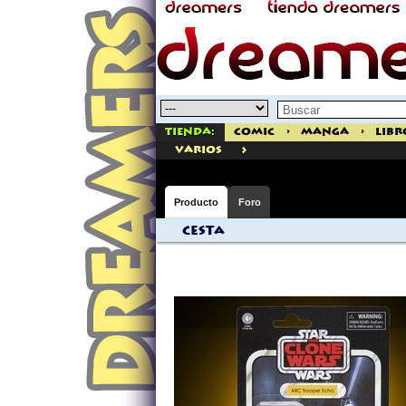
Tienda:
Comic
>
Manga
>
Libr
>
varios
Producto
Foro
Cesta