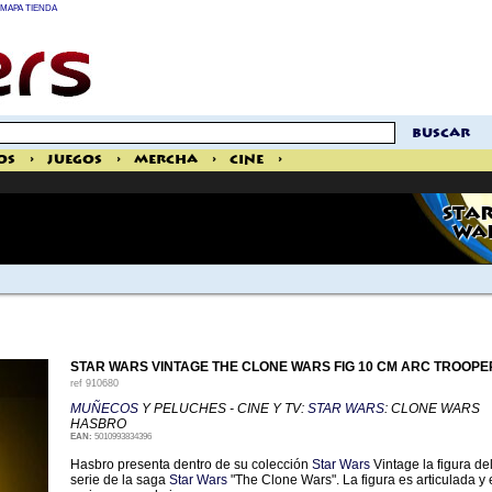
MAPA TIENDA
buscar
os
>
Juegos
>
Mercha
>
Cine
>
STAR
WAR
STAR WARS VINTAGE THE CLONE WARS FIG 10 CM ARC TROOP
ref
910680
MUÑECOS
Y PELUCHES - CINE Y TV:
STAR WARS
: CLONE WARS
HASBRO
EAN:
5010993834396
Hasbro presenta dentro de su colección
Star Wars
Vintage la figura de
serie de la saga
Star Wars
"The Clone Wars". La figura es articulada y