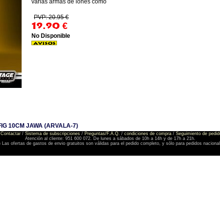
varias armas de iones como
PVP: 20.95 €
19.90
€
No Disponible
IG 10CM JAWA (ARVALA-7)
Contactar
/
Sistema de subscripciones
/
Preguntas/F.A.Q.
/
condiciones de compra
/
Seguimiento de pedid
Atención al cliente: 951 600 072. De lunes a sábados de 10h a 14h y de 17h a 21h.
) Las ofertas de gastos de envio gratuitos son válidas para el pedido completo, y sólo para pedidos naciona