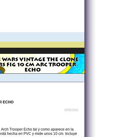
 WARS VINTAGE THE CLONE
S FIG 10 CM ARC TROOPER
ECHO
ER ECHO
18/02/2022
l Arch Trooper Echo tal y como aparece en la
 está hecha en PVC y mide unos 10 cm. Incluye