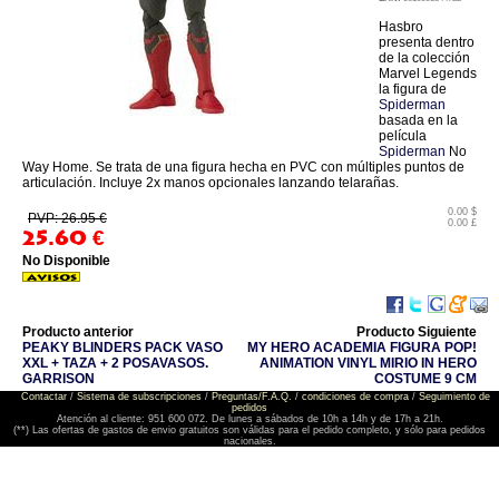
Hasbro
presenta dentro
de la colección
Marvel Legends
la figura de
Spiderman
basada en la
película
Spiderman
No
Way Home. Se trata de una figura hecha en PVC con múltiples puntos de
articulación. Incluye 2x manos opcionales lanzando telarañas.
0.00 $
PVP: 26.95 €
0.00 £
25.60
€
No Disponible
Producto anterior
Producto Siguiente
PEAKY BLINDERS PACK VASO
MY HERO ACADEMIA FIGURA POP!
XXL + TAZA + 2 POSAVASOS.
ANIMATION VINYL MIRIO IN HERO
GARRISON
COSTUME 9 CM
Contactar
/
Sistema de subscripciones
/
Preguntas/F.A.Q.
/
condiciones de compra
/
Seguimiento de
pedidos
Atención al cliente: 951 600 072. De lunes a sábados de 10h a 14h y de 17h a 21h.
(**) Las ofertas de gastos de envio gratuitos son válidas para el pedido completo, y sólo para pedidos
nacionales.