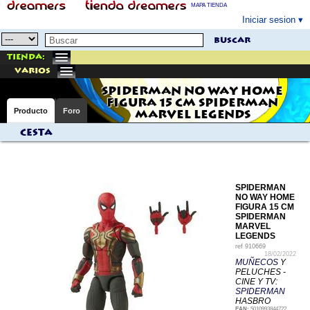
MAPA TIENDA
Iniciar sesion
buscar
Tienda:
varios
SPIDERMAN NO WAY HOME
FIGURA 15 CM SPIDERMAN
Producto
Foro
MARVEL LEGENDS
Cesta
SPIDERMAN
NO WAY HOME
FIGURA 15 CM
SPIDERMAN
MARVEL
LEGENDS
ref
910669
18/02/2022
MUÑECOS
Y
PELUCHES -
CINE Y TV:
SPIDERMAN
HASBRO
EAN:
5010993844722